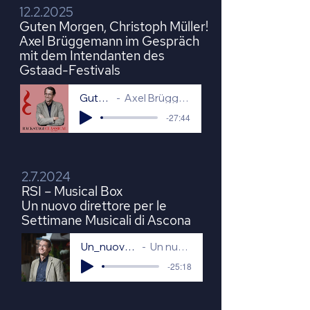
12.2.2025
Guten Morgen, Christoph Müller!
Axel Brüggemann im Gespräch
mit dem Intendanten des
Gstaad-Festivals
Guten Morgen, Christoph Müller!
Axel Brüggemann im Gespräch mit dem Intendanten des Gstaad-Festivals
-27:44
2.7.2024
RSI – Musical Box
Un nuovo direttore per le
Settimane Musicali di Ascona
Un_nuovo_direttore_per_le_Settimane_Musicali_di_Ascona
Un nuovo direttore per le Settimane Musicali di Ascona
-25:18