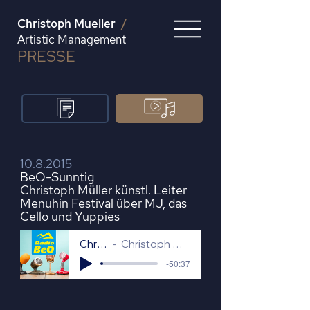
Christoph Mueller
/
Artistic Management
PRESSE
10.8.2015
BeO-Sunntig
Christoph Müller künstl. Leiter
Menuhin Festival über MJ, das
Cello und Yuppies
Christoph_Mueller_Interview
Christoph Müller künstl. Leiter Menuhin Festival über MJ, das Cello und Yuppies
-50:37